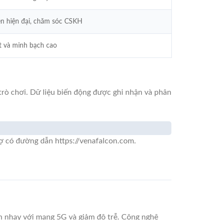
ện hiện đại, chăm sóc CSKH
 và minh bạch cao
trò chơi. Dữ liệu biến động được ghi nhận và phân
trợ có đường dẫn https://venafalcon.com.
nh nhạy với mạng 5G và giảm độ trễ. Công nghệ