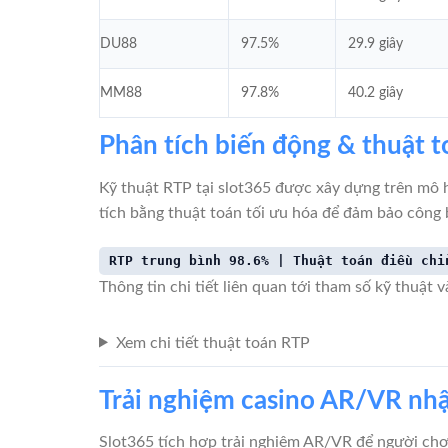
DU88
97.5%
29.9 giây
MM88
97.8%
40.2 giây
Phân tích biến động & thuật 
Kỹ thuật RTP tại slot365 được xây dựng trên mô h
tích bằng thuật toán tối ưu hóa để đảm bảo công
RTP trung bình 98.6% | Thuật toán điều chỉ
Thông tin chi tiết liên quan tới tham số kỹ thuật
Xem chi tiết thuật toán RTP
Trải nghiệm casino AR/VR nhậ
Slot365 tích hợp trải nghiệm AR/VR để người chơ