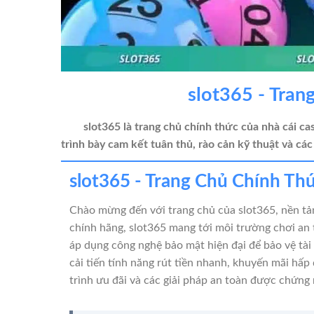
slot365 - Tran
slot365 là trang chủ chính thức của nhà cái cas
trình bày cam kết tuân thủ, rào cản kỹ thuật và cá
slot365 - Trang Chủ Chính Th
Chào mừng đến với trang chủ của slot365, nền tản
chính hãng, slot365 mang tới môi trường chơi an 
áp dụng công nghệ bảo mật hiện đại để bảo vệ tài 
cải tiến tính năng rút tiền nhanh, khuyến mãi hấp 
trình ưu đãi và các giải pháp an toàn được chứng