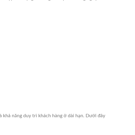
 khả năng duy trì khách hàng ở dài hạn. Dưới đây