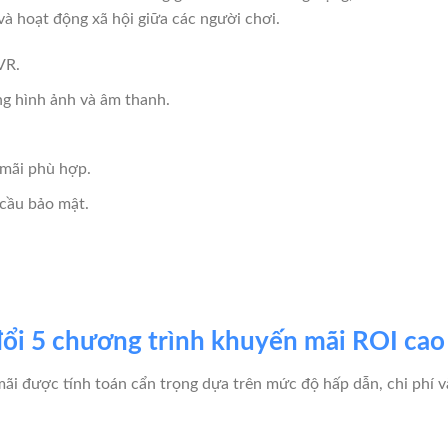
 và hoạt động xã hội giữa các người chơi.
VR.
g hình ảnh và âm thanh.
 mãi phù hợp.
 cầu bảo mật.
đổi 5 chương trình khuyến mãi ROI cao
i được tính toán cẩn trọng dựa trên mức độ hấp dẫn, chi phí và