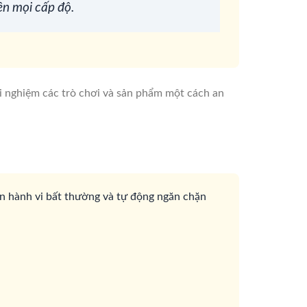
ên mọi cấp độ.
ải nghiệm các trò chơi và sản phẩm một cách an
iện hành vi bất thường và tự động ngăn chặn