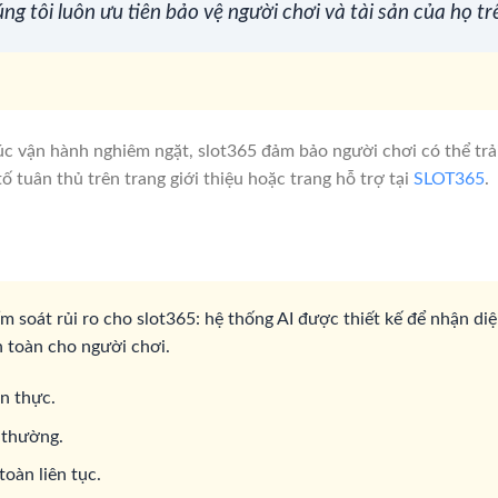
ng tôi luôn ưu tiên bảo vệ người chơi và tài sản của họ tr
rúc vận hành nghiêm ngặt, slot365 đảm bảo người chơi có thể tr
 tuân thủ trên trang giới thiệu hoặc trang hỗ trợ tại
SLOT365
.
ểm soát rủi ro cho slot365: hệ thống AI được thiết kế để nhận d
n toàn cho người chơi.
an thực.
 thường.
toàn liên tục.