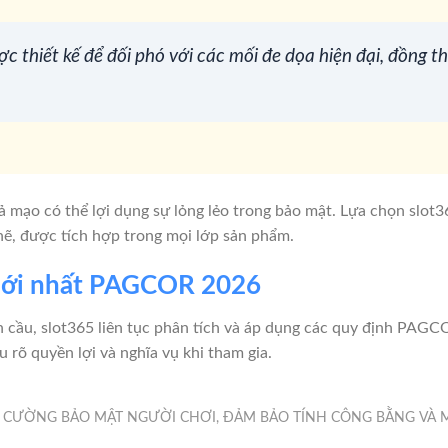
c thiết kế để đối phó với các mối đe dọa hiện đại, đồng th
iả mạo có thể lợi dụng sự lỏng lẻo trong bảo mật. Lựa chọn slot3
chẽ, được tích hợp trong mọi lớp sản phẩm.
 mới nhất PAGCOR 2026
 cầu, slot365 liên tục phân tích và áp dụng các quy định PAGCO
u rõ quyền lợi và nghĩa vụ khi tham gia.
 CƯỜNG BẢO MẬT NGƯỜI CHƠI, ĐẢM BẢO TÍNH CÔNG BẰNG VÀ