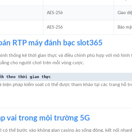
AES-256
Giao di
AES-256
Bảo mật
toán RTP máy đánh bạc slot365
ình thống kê thời gian thực và điều chỉnh phù hợp với mô hình 
 bằng cho người chơi trên mỗi vòng cược.
nh theo thời gian thực
 và biện pháp kiểm soát có thể được tham khảo tại các trang hỗ 
p vai trong môi trường 5G
i có thể bước vào không gian casino ảo sống động, kết nối nha